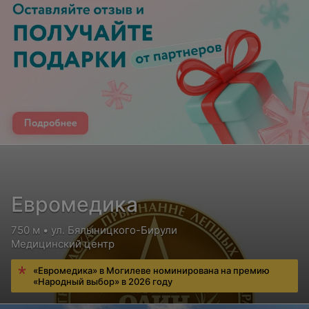
Евромедика
750 м • ул. Бялыницкого-Бирули
Медицинский центр
«Евромедика» в Могилеве номинирована на премию
«Народный выбор» в 2026 году