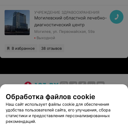
УЧРЕЖДЕНИЕ ЗДРАВООХРАНЕНИЯ
Могилевский областной лечебно-
диагностический центр
Могилев, ул. Первомайская, 59а
Выходной
В избранное
38 отзывов
О проекте
Новости проекта
Размещение рекламы
Обработка файлов cookie
Медицинский маркетинг
Публичный договор
Наш сайт использует файлы cookie для обеспечения
удобства пользователей сайта, его улучшения, сбора
Пользовательское соглашение
Способы оплаты
статистики и предоставления персонализированных
Вакансии
Партнеры
рекомендаций.
Написать руководителю 103.by