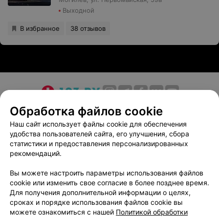
Выходной
В избранное
38 отзывов
О проекте
Новости проекта
Размещение рекламы
Обработка файлов cookie
Медицинский маркетинг
Публичный договор
Наш сайт использует файлы cookie для обеспечения
удобства пользователей сайта, его улучшения, сбора
Пользовательское соглашение
Способы оплаты
статистики и предоставления персонализированных
Вакансии
Партнеры
рекомендаций.
Написать руководителю 103.by
Вы можете настроить параметры использования файлов
Написать в поддержку
cookie или изменить свое согласие в более позднее время.
Персональные настройки cookie
Для получения дополнительной информации о целях,
сроках и порядке использования файлов cookie вы
Обработка персональных данных
можете ознакомиться с нашей
Политикой обработки