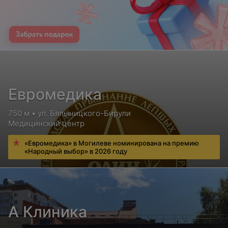
Евромедика
750 м • ул. Бялыницкого-Бирули
Медицинский центр
«Евромедика» в Могилеве номинирована на премию
«Народный выбор» в 2026 году
А Клиника