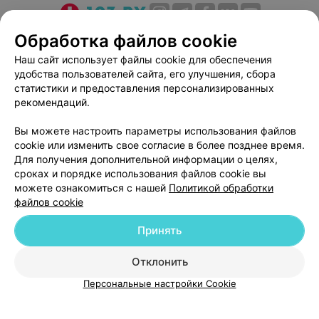
О проекте
Новости проекта
Размещение рекламы
Обработка файлов cookie
Медицинский маркетинг
Публичный договор
Наш сайт использует файлы cookie для обеспечения
удобства пользователей сайта, его улучшения, сбора
Пользовательское соглашение
Способы оплаты
статистики и предоставления персонализированных
Вакансии
Партнеры
рекомендаций.
Написать руководителю 103.by
Вы можете настроить параметры использования файлов
Написать в поддержку
cookie или изменить свое согласие в более позднее время.
Персональные настройки cookie
Для получения дополнительной информации о целях,
сроках и порядке использования файлов cookie вы
Обработка персональных данных
можете ознакомиться с нашей
Политикой обработки
файлов cookie
Принять
Отклонить
ВЫ ВЛАДЕЛЕЦ?
© 2026 ООО «Артокс Лаб», УНП 191700409
| 220012, Республика Беларусь,
Персональные настройки Cookie
г. Минск, улица Толбухина, 2, пом. 16 | help@103.by
Служба поддержки
+375 291212755