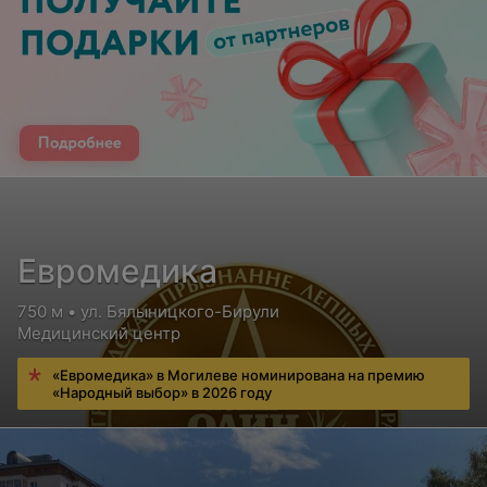
Евромедика
750 м • ул. Бялыницкого-Бирули
Медицинский центр
«Евромедика» в Могилеве номинирована на премию
«Народный выбор» в 2026 году