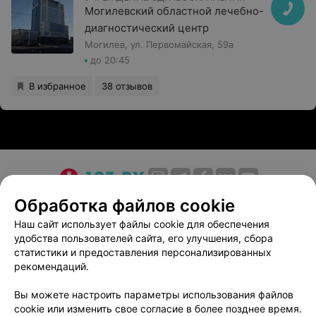
Могилевский областной лечебно-
диагностический центр
Могилев, ул. Первомайская, 59а
до 20:45
В избранное
38 отзывов
О проекте
Новости проекта
Размещение рекламы
Обработка файлов cookie
Медицинский маркетинг
Публичный договор
Наш сайт использует файлы cookie для обеспечения
удобства пользователей сайта, его улучшения, сбора
Пользовательское соглашение
Способы оплаты
статистики и предоставления персонализированных
Вакансии
Партнеры
рекомендаций.
Написать руководителю 103.by
Вы можете настроить параметры использования файлов
Написать в поддержку
cookie или изменить свое согласие в более позднее время.