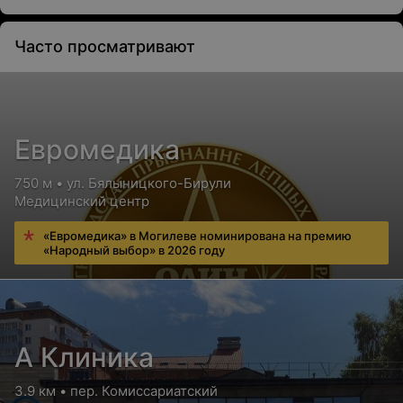
Надвенное лазерное
Светотерапия
Часто просматривают
облучение,
магнитолазерное
облучение
Цена по запросу
Цена по запросу
Евромедика
750 м • ул. Бялыницкого-Бирули
Внутривенное лазерное
Ультрафиолетовое
Медицинский центр
облучение крови
облучение крови
Цена по запросу
Цена по запросу
«Евромедика» в Могилеве номинирована на премию
«Народный выбор» в 2026 году
Электролечение
Гальванизация общая,
Электрофорез
А Клиника
местная
постоянным,
импульсным токами
3.9 км • пер. Комиссариатский