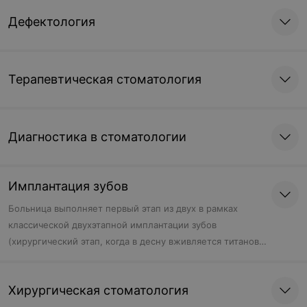
Цена по запросу
Дефектология
Светолечение
Терапевтическая стоматология
Определение биодозы
Ультрафиолетовое
облучение общее
Цена по запросу
Цена по запросу
Диагностика в стоматологии
Ультрафиолетовое
Видимое, инфракрасное
облучение местное
облучение местное
Имплантация зубов
Цена по запросу
Цена по запросу
Больница выполняет первый этап из двух в рамках
классической двухэтапной имплантации зубов
(хирургический этап, когда в десну вживляется титановый
Лазеротерапия,
Лазеропунктура
имплант). Установку коронки (ортопедический этап)
магнитолазеротерапия
пациент делает сам в другом учреждении.
чрескожная
Хирургическая стоматология
Цена по запросу
Цена по запросу