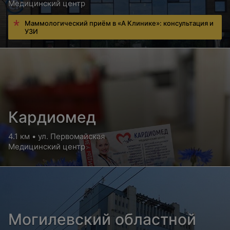
Медицинский центр
Цена по запросу
Цена по запросу
Маммологический приём в «А Клинике»: консультация и
УЗИ
Электродиагностика в
Электростимуляция
физиотерапии
нервно-мышечных
структур в области лица
Цена по запросу
Цена по запросу
Электростимуляция
Диадинамотерапия
Кардиомед
нервно-мышечных
структур в области
4.1 км • ул. Первомайская
туловища, конечностей
Медицинский центр
Цена по запросу
Цена по запросу
Амплипульстерапия
Интерференцтерапия
Цена по запросу
Цена по запросу
Могилевский областной