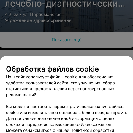
лечебно-диагностический
Флюктуоризация
Электротерапия
импульсными токами
центр
4.2 км • ул. Первомайская
низкой частоты
Учреждение здравоохранения
Цена по запросу
Цена по запросу
Показать ещё
Дарсонвализация
Ультравысокочастотная
местная
терапия
Цена по запросу
Цена по запросу
Обработка файлов cookie
О проекте
Новости проекта
Размещение рекламы
Наш сайт использует файлы cookie для обеспечения
Сантиметроволновая
Микроволновая терапия
Медицинский маркетинг
Публичный договор
удобства пользователей сайта, его улучшения, сбора
терапия
Пользовательское соглашение
Способы оплаты
статистики и предоставления персонализированных
рекомендаций.
Цена по запросу
Цена по запросу
Вакансии
Партнеры
Написать руководителю 103.by
Вы можете настроить параметры использования файлов
cookie или изменить свое согласие в более позднее время.
Написать в поддержку
Миллиметроволновая
Для получения дополнительной информации о целях,
терапия
Персональные настройки cookie
сроках и порядке использования файлов cookie вы
Обработка персональных данных
Цена по запросу
можете ознакомиться с нашей
Политикой обработки