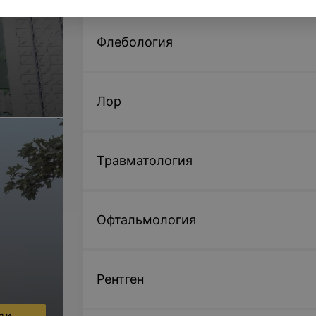
Флебология
Лор
Травматология
Офтальмология
Рентген
я и