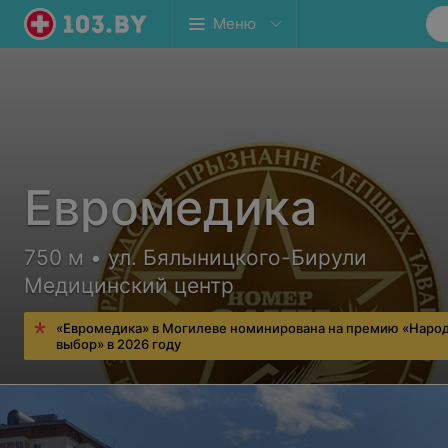
Меню
Евромедика
750 м • ул. Бялыницкого-Бирули
Медицинский центр
«Евромедика» в Могилеве номинирована на премию «Наро
выбор» в 2026 году