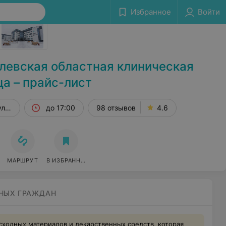
Избранное
Войти
Сообщить об ошибке
левская областная клиническая
а – прайс-лист
ли, 12
до 17:00
98 отзывов
4.6
МАРШРУТ
В ИЗБРАННОЕ
НЫХ ГРАЖДАН
сходных материалов и лекарственных средств, которая