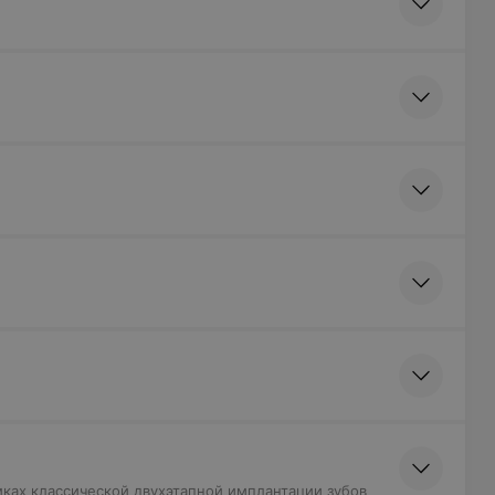
мках классической двухэтапной имплантации зубов