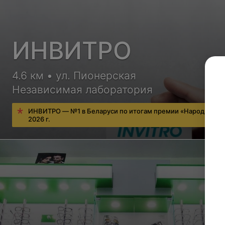
ИНВИТРО
4.6 км • ул. Пионерская
Независимая лаборатория
ИНВИТРО — №1 в Беларуси по итогам премии «Народный в
2026 г.