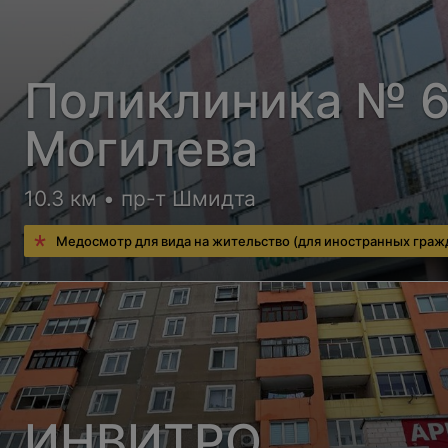
Поликлиника № 6 
Могилева
10.3 км • пр-т Шмидта
Медосмотр для вида на жительство (для иностранных граж
ИНВИТРО