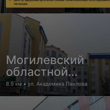
лечение
Могилевский
областной
онкологический
8.9 км • ул. Академика Павлова
диспансер