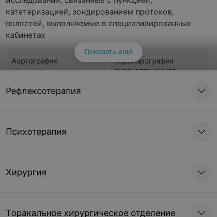
исследования, связанные с пункцией,
катетеризацией, зондированием протоков,
полостей, выполняемые в специализированных
кабинетах
Показать ещё
Аортография
Коронарография
диагностическая
Цена по запросу
Цена по запросу
Рефлексотерапия
Коронарография
Артериография
диагностическая
каротидная
Психотерапия
(трансрадиальным
доступом)
Цена по запросу
Цена по запросу
Хирургия
Артериография
Артериография
висцеральная
периферическая
Торакальное хирургическое отделение