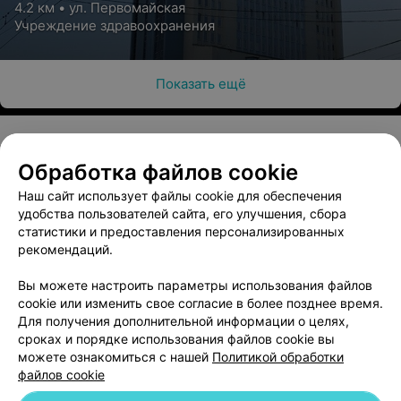
центр
4.2 км • ул. Первомайская
Учреждение здравоохранения
Показать ещё
Обработка файлов cookie
О проекте
Новости проекта
Размещение рекламы
Наш сайт использует файлы cookie для обеспечения
Медицинский маркетинг
Публичный договор
удобства пользователей сайта, его улучшения, сбора
Пользовательское соглашение
Способы оплаты
статистики и предоставления персонализированных
рекомендаций.
Вакансии
Партнеры
Написать руководителю 103.by
Вы можете настроить параметры использования файлов
cookie или изменить свое согласие в более позднее время.
Написать в поддержку
Для получения дополнительной информации о целях,
Персональные настройки cookie
сроках и порядке использования файлов cookie вы
Обработка персональных данных
можете ознакомиться с нашей
Политикой обработки
файлов cookie