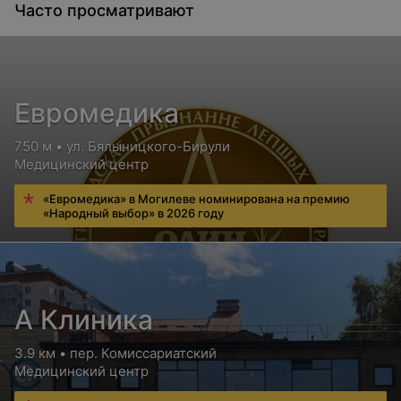
Часто просматривают
Евромедика
750 м • ул. Бялыницкого-Бирули
Медицинский центр
«Евромедика» в Могилеве номинирована на премию
«Народный выбор» в 2026 году
А Клиника
3.9 км • пер. Комиссариатский
Медицинский центр