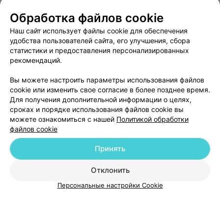
О проекте
Новости проекта
Размещение рекламы
Обработка файлов cookie
Медицинский маркетинг
Публичный договор
Наш сайт использует файлы cookie для обеспечения
удобства пользователей сайта, его улучшения, сбора
Пользовательское соглашение
Способы оплаты
статистики и предоставления персонализированных
Вакансии
Партнеры
рекомендаций.
Написать руководителю 103.by
Вы можете настроить параметры использования файлов
Написать в поддержку
cookie или изменить свое согласие в более позднее время.
Персональные настройки cookie
Для получения дополнительной информации о целях,
сроках и порядке использования файлов cookie вы
Обработка персональных данных
можете ознакомиться с нашей
Политикой обработки
файлов cookie
Принять
Отклонить
ВЫ ВЛАДЕЛЕЦ?
© 2026 ООО «Артокс Лаб», УНП 191700409
| 220012, Республика Беларусь,
Персональные настройки Cookie
г. Минск, улица Толбухина, 2, пом. 16 | help@103.by
Служба поддержки
+375 291212755