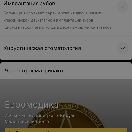
Имплантация зубов
Больница выполняет первый этап из двух в рамках
классической двухэтапной имплантации зубов
(хирургический этап, когда в десну вживляется титановый
имплант). Установку коронки (ортопедический этап)
пациент делает сам в другом учреждении.
Хирургическая стоматология
Часто просматривают
Евромедика
750 м • ул. Бялыницкого-Бирули
Медицинский центр