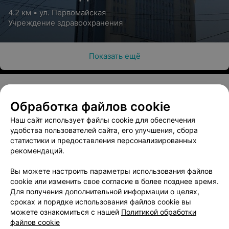
области коленного сустава
стопы, области
центр
4.2 км • ул. Первомайская
и нижней трети бедра
голеностопного сустава и
нижней трети голени
Учреждение здравоохранения
Цена по запросу
Цена по запросу
Показать ещё
Массаж стопы голени
Цена по запросу
Обработка файлов cookie
О проекте
Новости проекта
Размещение рекламы
Вакуумный массаж
Наш сайт использует файлы cookie для обеспечения
Медицинский маркетинг
Публичный договор
удобства пользователей сайта, его улучшения, сбора
Пользовательское соглашение
Способы оплаты
статистики и предоставления персонализированных
Вакуумный массаж
Вакуумный массаж
рекомендаций.
Вакансии
Партнеры
воротниковой зоны
спины
Написать руководителю 103.by
Вы можете настроить параметры использования файлов
Цена по запросу
Цена по запросу
cookie или изменить свое согласие в более позднее время.
Написать в поддержку
Для получения дополнительной информации о целях,
Персональные настройки cookie
сроках и порядке использования файлов cookie вы
Вакуумный массаж
Обработка персональных данных
можете ознакомиться с нашей
Политикой обработки
пояснично-крестцовой
файлов cookie
области