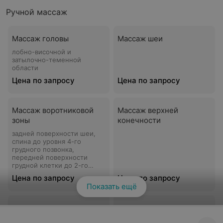
Ручной массаж
Массаж головы
Массаж шеи
лобно-височной и
затылочно-теменной
области
Цена по запросу
Цена по запросу
Массаж воротниковой
Массаж верхней
зоны
конечности
задней поверхности шеи,
спина до уровня 4-го
грудного позвонка,
передней поверхности
грудной клетки до 2-го
ребра
Цена по запросу
Цена по запросу
Показать ещё
Массаж верхней
Массаж плечевого
конечности, надплечья и
сустава