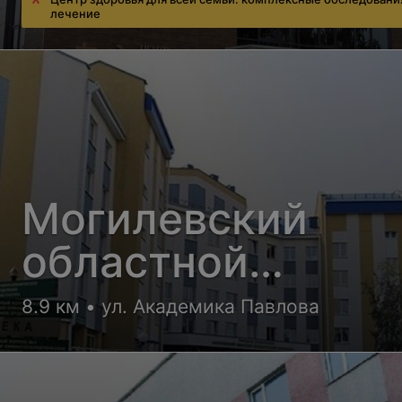
лечение
Могилевский
областной
онкологический
8.9 км • ул. Академика Павлова
диспансер