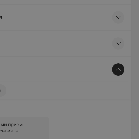
я
и
ный прием
рапевта