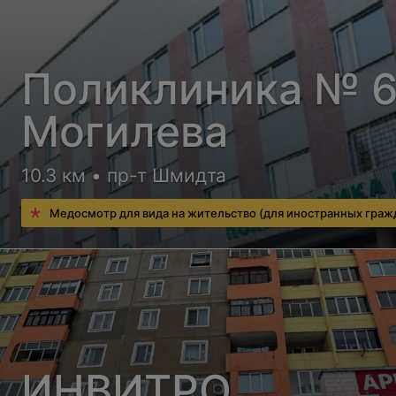
Поликлиника № 6 
Могилева
10.3 км • пр-т Шмидта
Медосмотр для вида на жительство (для иностранных граж
ИНВИТРО