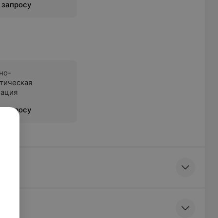
 запросу
но-
тическая
иация
 запросу
ение