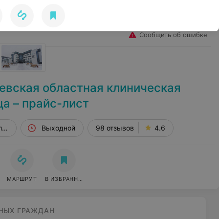
Избранное
Войти
Сообщить об ошибке
евская областная клиническая
а – прайс-лист
и, 12
Выходной
98 отзывов
4.6
МАРШРУТ
В ИЗБРАННОЕ
НЫХ ГРАЖДАН