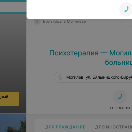
Поиск по сайту
Больницы в Могилеве
Психотерапия — Могил
больниц
Могилев, ул. Бялыницкого-Бирул
дный
ТЕЛЕФОНЫ
ДЛЯ ГРАЖДАН РБ
ДЛЯ ИНОСТРАН