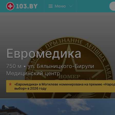
Меню
Евромедика
750 м • ул. Бялыницкого-Бирули
Медицинский центр
«Евромедика» в Могилеве номинирована на премию «Наро
выбор» в 2026 году