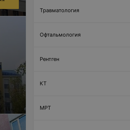
Травматология
Офтальмология
Рентген
КТ
МРТ